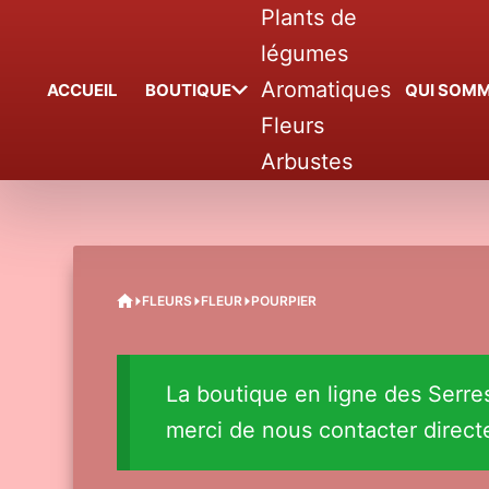
Passer
Plants de
au
légumes
contenu
Aromatiques
ACCUEIL
BOUTIQUE
QUI SOMM
Fleurs
Arbustes
ACCUEIL
FLEURS
FLEUR
POURPIER
La boutique en ligne des Serr
merci de nous contacter direc