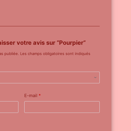
aisser votre avis sur “Pourpier”
as publiée.
Les champs obligatoires sont indiqués
E-mail
*