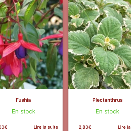
Fushia
Plectanthrus
En stock
En stock
00
€
Lire la suite
2,80
€
Lire la