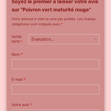
Soyez le premier à laisser votre avis
sur “Poivron vert maturité rouge”
Votre adresse e-mail ne sera pas publiée.
Les champs
obligatoires sont indiqués avec
*
VOTRE
NOTE
*
Nom
*
E-mail
*
Votre avis
*