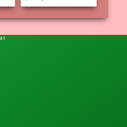
Plage
de
prix :
0,80€
à
7,00€
t !