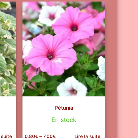
Pétunia
En stock
 suite
0,80
€
–
7,00
€
Lire la suite