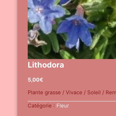
Lithodora
5,00
€
Plante grasse / Vivace / Soleil / Rem
Catégorie :
Fleur