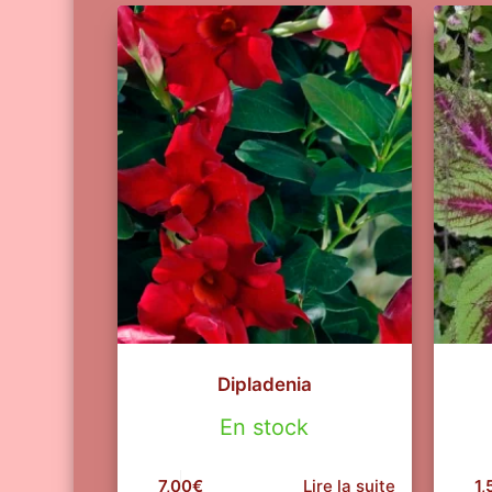
Dipladenia
En stock
7,00
€
Lire la suite
1,