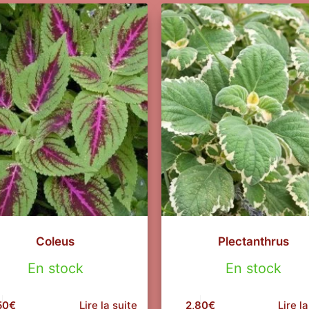
Coleus
Plectanthrus
En stock
En stock
50
€
Lire la suite
2,80
€
Lire la