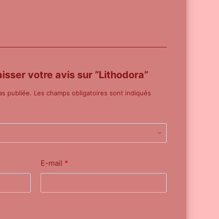
aisser votre avis sur “Lithodora”
as publiée.
Les champs obligatoires sont indiqués
E-mail
*