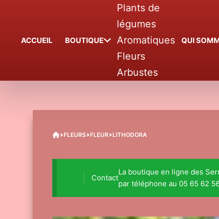
Passer
Plants de
au
légumes
contenu
Aromatiques
ACCUEIL
BOUTIQUE
QUI SOMM
Fleurs
Arbustes
ACCUEIL
FLEURS
FLEUR
LITHODORA
La boutique en ligne des Se
Contact
par téléphone au 05 65 62 56