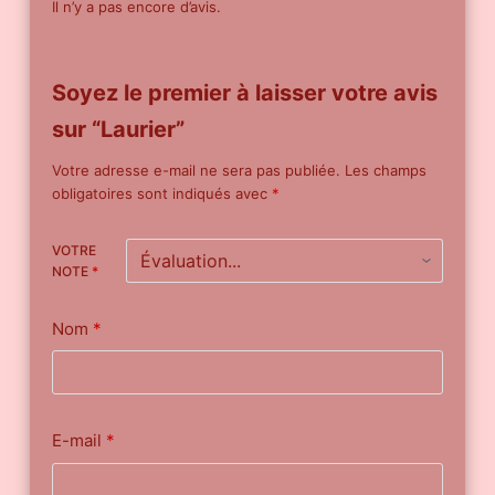
Il n’y a pas encore d’avis.
Soyez le premier à laisser votre avis
sur “Laurier”
Votre adresse e-mail ne sera pas publiée.
Les champs
obligatoires sont indiqués avec
*
VOTRE
NOTE
*
Nom
*
E-mail
*