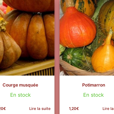
Courge musquée
Potimarron
En stock
En stock
20
€
Lire la suite
1,20
€
Lire la