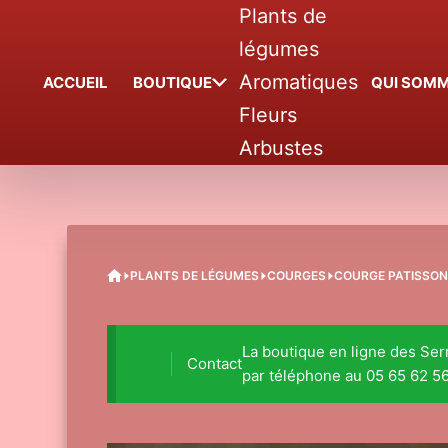
Passer
Plants de
au
légumes
contenu
Aromatiques
ACCUEIL
BOUTIQUE
QUI SOMM
Fleurs
Arbustes
ACCUEIL
PLANTS DE LÉGUMES
COURGES
COURGE PATISSO
La boutique en ligne des Se
Contact
par téléphone au 05 65 62 56