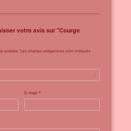
aisser votre avis sur “Courge
as publiée.
Les champs obligatoires sont indiqués
E-mail
*